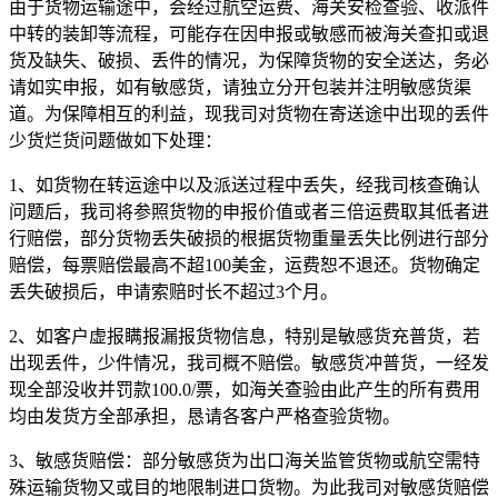
由于货物运输途中，会经过航空运费、海关安检查验、收派件
中转的装卸等流程，可能存在因申报或敏感而被海关查扣或退
货及缺失、破损、丢件的情况，为保障货物的安全送达，务必
请如实申报，如有敏感货，请独立分开包装并注明敏感货渠
道。为保障相互的利益，现我司对货物在寄送途中出现的丢件
少货烂货问题做如下处理：
1、如货物在转运途中以及派送过程中丢失，经我司核查确认
问题后，我司将参照货物的申报价值或者三倍运费取其低者进
行赔偿，部分货物丢失破损的根据货物重量丢失比例进行部分
赔偿，每票赔偿最高不超100美金，运费恕不退还。货物确定
丢失破损后，申请索赔时长不超过3个月。
2、如客户虚报瞒报漏报货物信息，特别是敏感货充普货，若
出现丢件，少件情况，我司概不赔偿。敏感货冲普货，一经发
现全部没收并罚款100.0/票，如海关查验由此产生的所有费用
均由发货方全部承担，恳请各客户严格查验货物。
3、敏感货赔偿：部分敏感货为出口海关监管货物或航空需特
殊运输货物又或目的地限制进口货物。为此我司对敏感货赔偿